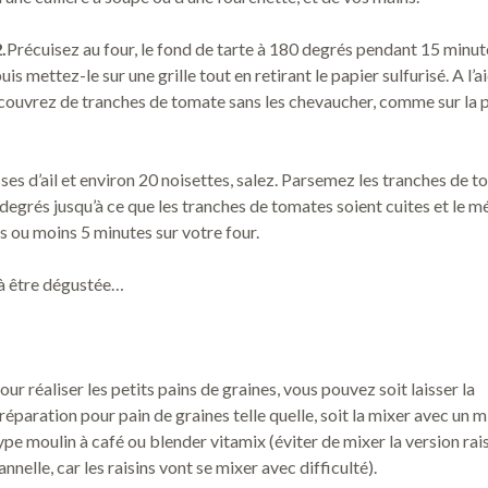
.
Précuisez au four, le fond de tarte à 180 degrés pendant 15 minut
uis mettez-le sur une grille tout en retirant le papier sulfurisé. A l’a
is couvrez de tranches de tomate sans les chevaucher, comme sur la
es d’ail et environ 20 noisettes, salez. Parsemez les tranches de 
degrés jusqu’à ce que les tranches de tomates soient cuites et le m
s ou moins 5 minutes sur votre four.
e à être dégustée…
our réaliser les petits pains de graines, vous pouvez soit laisser la
réparation pour pain de graines telle quelle, soit la mixer avec un m
ype moulin à café ou blender vitamix (éviter de mixer la version rai
annelle, car les raisins vont se mixer avec difficulté).