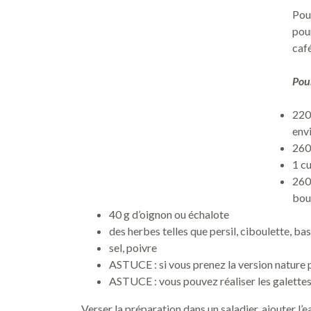
Pour
pour
caf
Pour
220
env
260
1 cu
260 
bou
40 g d’oignon ou échalote
des herbes telles que persil, ciboulette, basi
sel, poivre
ASTUCE : si vous prenez la version nature p
ASTUCE : vous pouvez réaliser les galettes
Verser la préparation dans un saladier, ajouter l’e