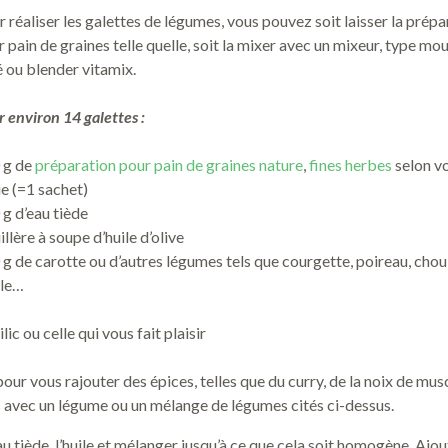
 réaliser les galettes de légumes, vous pouvez soit laisser la prépa
 pain de graines telle quelle, soit la mixer avec un mixeur, type mou
é ou blender vitamix.
 environ 14 galettes :
 g de
préparation pour pain de graines nature
,
fines herbes
selon v
ie (=1 sachet)
 g d’eau tiède
illère à soupe d’huile d’olive
g de carotte ou d’autres légumes tels que courgette, poireau, chou,
le…
lic ou celle qui vous fait plaisir
our vous rajouter des épices, telles que du curry, de la noix de m
 avec un légume ou un mélange de légumes cités ci-dessus.
au tiède, l’huile et mélanger jusqu’à ce que cela soit homogène. Ajou