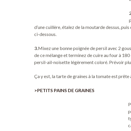
2
p
d’une cuillère, étalez de la moutarde dessus, pu
ci-dessous.
3.
Mixez une bonne poignée de persil avec 2 gouss
de ce mélange et terminez de cuire au four à 180 
persil-ail-noisette légèrement coloré. Prévoir plu
Ça y est, la tarte de graines à la tomate est prêt
>PETITS PAINS DE GRAINES
P
p
t
c