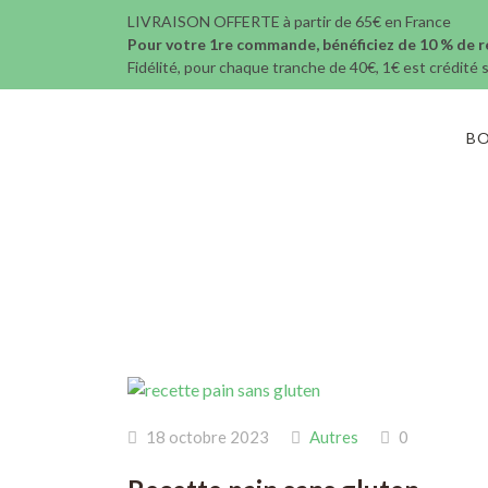
LIVRAISON OFFERTE à partir de 65€ en France
Pour votre 1re commande, bénéficiez de 10 % de r
Fidélité, pour chaque tranche de 40€, 1€ est crédité 
B
18 octobre 2023
Autres
0