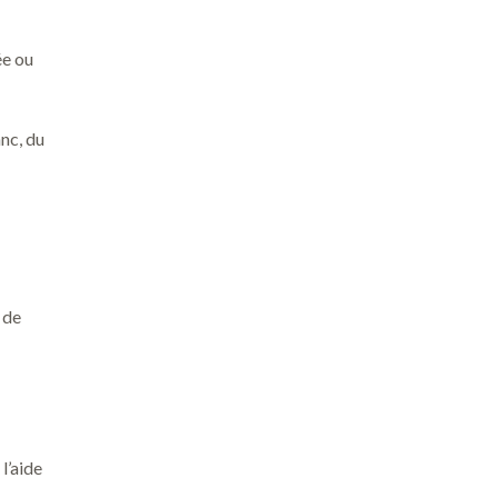
ée ou
nc, du
de
l’aide