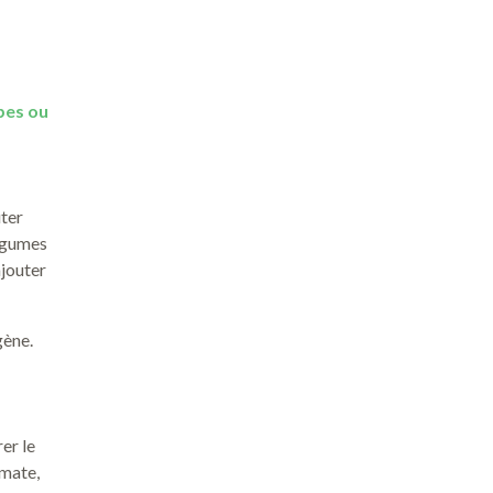
bes ou
uter
légumes
ajouter
gène.
er le
omate,