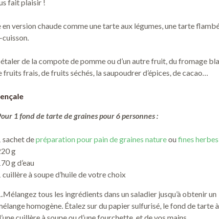
 fait plaisir !
te en version chaude comme une tarte aux légumes, une tarte flamb
i-cuisson.
 étaler de la compote de pomme ou d’un autre fruit, du fromage bla
e fruits frais, de fruits séchés, la saupoudrer d’épices, de cacao…
ençale
our 1 fond de tarte de graines pour 6 personnes :
1 sachet de
préparation pour pain de graines nature
ou
fines herbes
220 g
70 g d’eau
 cuillère à soupe d’huile de votre choix
.
Mélangez tous les ingrédients dans un saladier jusqu’à obtenir un
élange homogène. Étalez sur du papier sulfurisé, le fond de tarte à 
’une cuillère à soupe ou d’une fourchette, et de vos mains.