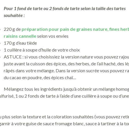
Pour 1 fond de tarte ou 2 fonds de tarte selon la taille des tartes
souhaitée :
220 g de
préparation pour pain de graines nature, fines her
raisins cannelle
selon vos envies
170 g d’eau tiède
1 cuillère à soupe d’huile de votre choix
ASTUCE : si vous choisissiez la version nature vous pouvez rajo
juste avant la cuisson des épices, des herbes, de l’ail haché, des 
râpés dans votre mélange. Dans la version sucrée vous pouvez r
du cacao en poudre, des épices chaï…
Mélangez tous les ingrédients jusqu’à obtenir un mélange homo
lfurisé, 1 ou 2 fonds de tarte à l’aide d’une cuillère à soupe ou d’une
plus selon la texture et la coloration souhaitées (vous pouvez retir
 garnir à votre guise de sauce fromage blanc, sauce à tartiner à la t