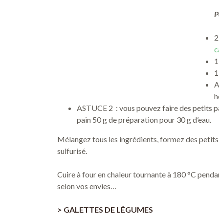
P
2
c
1
1
A
h
ASTUCE 2 : vous pouvez faire des petits pai
pain 50 g de préparation pour 30 g d’eau.
Mélangez tous les ingrédients, formez des petits 
sulfurisé.
Cuire à four en chaleur tournante à 180 °C penda
selon vos envies…
> GALETTES DE LÉGUMES