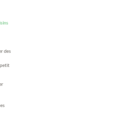
isins
er des
petit
er
ies