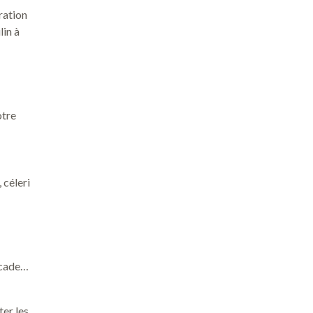
ration
lin à
otre
 céleri
uscade…
ter les