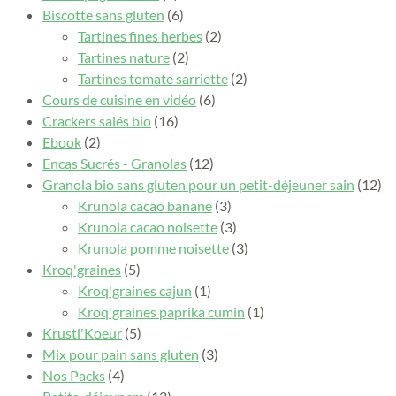
Biscotte sans gluten
(6)
Tartines fines herbes
(2)
Tartines nature
(2)
Tartines tomate sarriette
(2)
Cours de cuisine en vidéo
(6)
Crackers salés bio
(16)
Ebook
(2)
Encas Sucrés - Granolas
(12)
Granola bio sans gluten pour un petit-déjeuner sain
(12)
Krunola cacao banane
(3)
Krunola cacao noisette
(3)
Krunola pomme noisette
(3)
Kroq'graines
(5)
Kroq'graines cajun
(1)
Kroq'graines paprika cumin
(1)
Krusti'Koeur
(5)
Mix pour pain sans gluten
(3)
Nos Packs
(4)