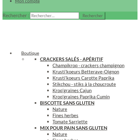
Mon compte
Rechercher :
Boutique
CRACKERS SAL
ÉS - APÉRITIF
Champikroq - crackers champignon
Krusti’koeurs Betterave-Oignon
Krusti’koeurs Carotte Paprika
Stikchou - stiks à la choucroute
Kroq’graines Cajun
Kroq'graines Paprika Cumin
BISCOTTE SANS GLUTEN
Nature
Fines herbes
Tomate Sarriette
MIX POUR PAIN SANS GLUTEN
Nature