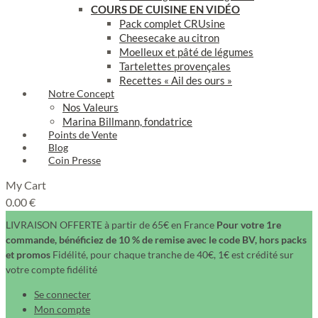
COURS DE CUISINE EN VIDÉO
Pack complet CRUsine
Cheesecake au citron
Moelleux et pâté de légumes
Tartelettes provençales
Recettes « Ail des ours »
Notre Concept
Nos Valeurs
Marina Billmann, fondatrice
Points de Vente
Blog
Coin Presse
My Cart
0.00
€
LIVRAISON OFFERTE à partir de 65€ en France
Pour votre 1re
commande, bénéficiez de 10 % de remise avec le code BV, hors packs
et promos
Fidélité, pour chaque tranche de 40€, 1€ est crédité sur
votre compte fidélité
Se connecter
Mon compte