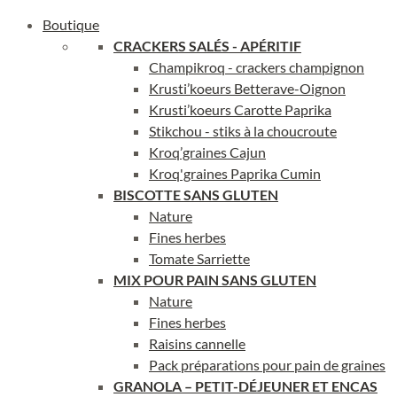
Boutique
CRACKERS SAL
ÉS - APÉRITIF
Champikroq - crackers champignon
Krusti’koeurs Betterave-Oignon
Krusti’koeurs Carotte Paprika
Stikchou - stiks à la choucroute
Kroq’graines Cajun
Kroq'graines Paprika Cumin
BISCOTTE SANS GLUTEN
Nature
Fines herbes
Tomate Sarriette
MIX POUR PAIN SANS GLUTEN
Nature
Fines herbes
Raisins cannelle
Pack préparations pour pain de graines
GRANOLA – PETIT-DÉJEUNER ET ENCAS