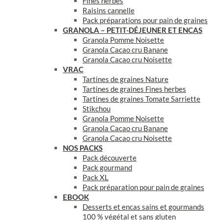
Fines herbes
Raisins cannelle
Pack préparations pour pain de graines
GRANOLA – PETIT-DÉJEUNER ET ENCAS
Granola Pomme Noisette
Granola Cacao cru Banane
Granola Cacao cru Noisette
VRAC
Tartines de graines Nature
Tartines de graines Fines herbes
Tartines de graines Tomate Sarriette
Stikchou
Granola Pomme Noisette
Granola Cacao cru Banane
Granola Cacao cru Noisette
NOS PACKS
Pack découverte
Pack gourmand
Pack XL
Pack préparation pour pain de graines
EBOOK
Desserts et encas sains et gourmands
100 % végétal et sans gluten