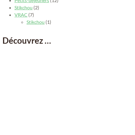
Petits-déjeuners
(12)
Stikchou
(2)
VRAC
(7)
Stikchou
(1)
Découvrez …