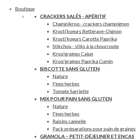
Boutique
CRACKERS SAL
ÉS - APÉRITIF
Champikroq - crackers champignon
Krusti’koeurs Betterave-Oignon
Krusti’koeurs Carotte Paprika
Stikchou - stiks à la choucroute
Kroq’graines Cajun
Kroq'graines Paprika Cumin
BISCOTTE SANS GLUTEN
Nature
Fines herbes
Tomate Sarriette
MIX POUR PAIN SANS GLUTEN
Nature
Fines herbes
Raisins cannelle
Pack préparations pour pain de graines
GRANOLA – PETIT-DÉJEUNER ET ENCAS