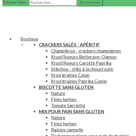
Rechercher :
Boutique
CRACKERS SAL
ÉS - APÉRITIF
Champikroq - crackers champignon
Krusti’koeurs Betterave-Oignon
Krusti’koeurs Carotte Paprika
Stikchou - stiks à la choucroute
Kroq’graines Cajun
Kroq'graines Paprika Cumin
BISCOTTE SANS GLUTEN
Nature
Fines herbes
Tomate Sarriette
MIX POUR PAIN SANS GLUTEN
Nature
Fines herbes
Raisins cannelle
Pack préparations pour pain de graines