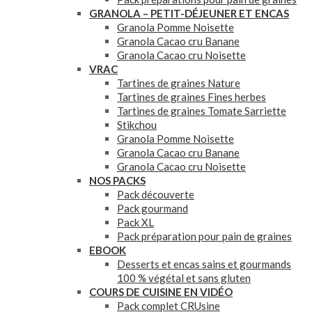
GRANOLA – PETIT-DÉJEUNER ET ENCAS
Granola Pomme Noisette
Granola Cacao cru Banane
Granola Cacao cru Noisette
VRAC
Tartines de graines Nature
Tartines de graines Fines herbes
Tartines de graines Tomate Sarriette
Stikchou
Granola Pomme Noisette
Granola Cacao cru Banane
Granola Cacao cru Noisette
NOS PACKS
Pack découverte
Pack gourmand
Pack XL
Pack préparation pour pain de graines
EBOOK
Desserts et encas sains et gourmands
100 % végétal et sans gluten
COURS DE CUISINE EN VIDÉO
Pack complet CRUsine