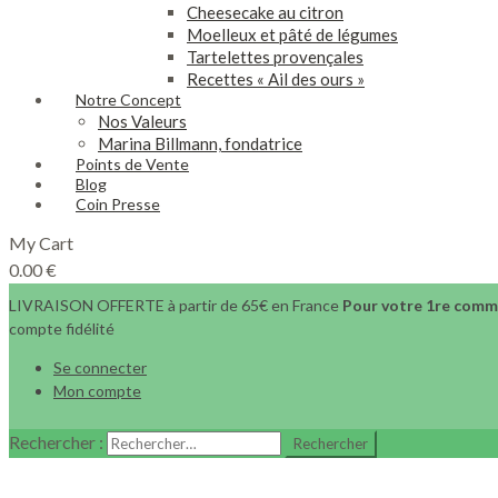
Cheesecake au citron
Moelleux et pâté de légumes
Tartelettes provençales
Recettes « Ail des ours »
Notre Concept
Nos Valeurs
Marina Billmann, fondatrice
Points de Vente
Blog
Coin Presse
My Cart
0.00
€
LIVRAISON OFFERTE à partir de 65€ en France
Pour votre 1re comma
compte fidélité
Se connecter
Mon compte
Rechercher :