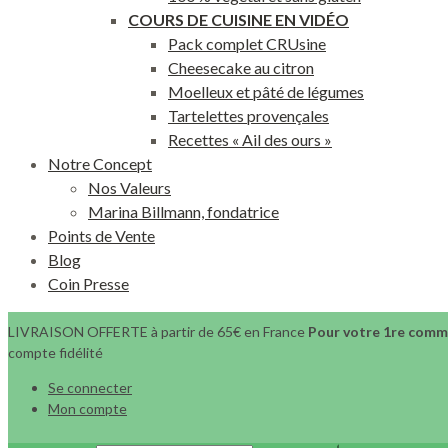
COURS DE CUISINE EN VIDÉO
Pack complet CRUsine
Cheesecake au citron
Moelleux et pâté de légumes
Tartelettes provençales
Recettes « Ail des ours »
Notre Concept
Nos Valeurs
Marina Billmann, fondatrice
Points de Vente
Blog
Coin Presse
LIVRAISON OFFERTE à partir de 65€ en France
Pour votre 1re comma
compte fidélité
Se connecter
Mon compte