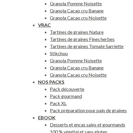
Granola Pomme Noisette
Granola Cacao cru Banane
Granola Cacao cru Noisette
VRAC
Tartines de graines Nature
Tartines de graines Fines herbes
Tartines de graines Tomate Sarriette
Stikchou
Granola Pomme Noisette
Granola Cacao cru Banane
Granola Cacao cru Noisette
NOS PACKS
Pack découverte
Pack gourmand
Pack XL
Pack préparation pour pain de graines
EBOOK
Desserts et encas sains et gourmands
100 % végétal et sans gluten