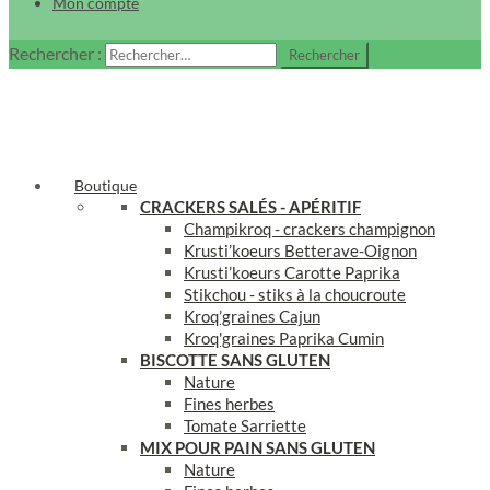
Mon compte
Rechercher :
Boutique
CRACKERS SAL
ÉS - APÉRITIF
Champikroq - crackers champignon
Krusti’koeurs Betterave-Oignon
Krusti’koeurs Carotte Paprika
Stikchou - stiks à la choucroute
Kroq’graines Cajun
Kroq'graines Paprika Cumin
BISCOTTE SANS GLUTEN
Nature
Fines herbes
Tomate Sarriette
MIX POUR PAIN SANS GLUTEN
Nature