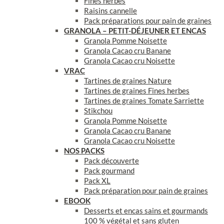
Fines herbes
Raisins cannelle
Pack préparations pour pain de graines
GRANOLA – PETIT-DÉJEUNER ET ENCAS
Granola Pomme Noisette
Granola Cacao cru Banane
Granola Cacao cru Noisette
VRAC
Tartines de graines Nature
Tartines de graines Fines herbes
Tartines de graines Tomate Sarriette
Stikchou
Granola Pomme Noisette
Granola Cacao cru Banane
Granola Cacao cru Noisette
NOS PACKS
Pack découverte
Pack gourmand
Pack XL
Pack préparation pour pain de graines
EBOOK
Desserts et encas sains et gourmands
100 % végétal et sans gluten