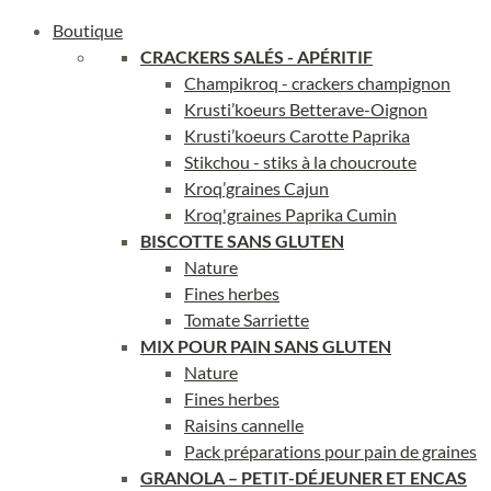
Boutique
CRACKERS SAL
ÉS - APÉRITIF
Champikroq - crackers champignon
Krusti’koeurs Betterave-Oignon
Krusti’koeurs Carotte Paprika
Stikchou - stiks à la choucroute
Kroq’graines Cajun
Kroq'graines Paprika Cumin
BISCOTTE SANS GLUTEN
Nature
Fines herbes
Tomate Sarriette
MIX POUR PAIN SANS GLUTEN
Nature
Fines herbes
Raisins cannelle
Pack préparations pour pain de graines
GRANOLA – PETIT-DÉJEUNER ET ENCAS