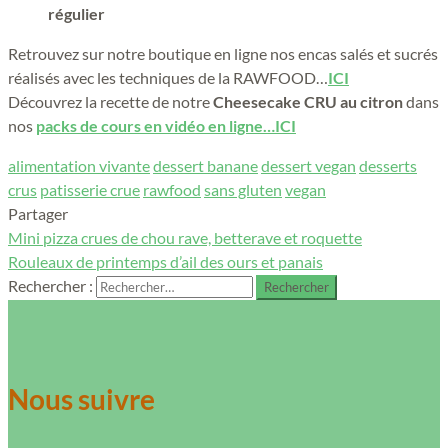
régulier
Retrouvez sur notre boutique en ligne nos encas salés et sucrés
réalisés avec les techniques de la RAWFOOD…
ICI
Découvrez la recette de notre
Cheesecake CRU au citron
dans
nos
packs de cours en vidéo en ligne…ICI
alimentation vivante
dessert banane
dessert vegan
desserts
crus
patisserie crue
rawfood
sans gluten
vegan
Partager
Mini pizza crues de chou rave, betterave et roquette
Rouleaux de printemps d’ail des ours et panais
Rechercher :
Nous suivre