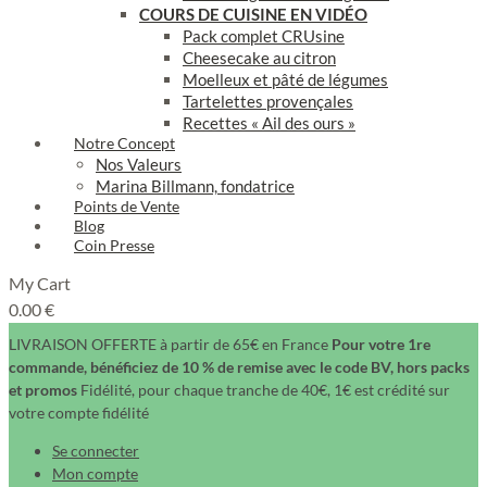
COURS DE CUISINE EN VIDÉO
Pack complet CRUsine
Cheesecake au citron
Moelleux et pâté de légumes
Tartelettes provençales
Recettes « Ail des ours »
Notre Concept
Nos Valeurs
Marina Billmann, fondatrice
Points de Vente
Blog
Coin Presse
My Cart
0.00
€
LIVRAISON OFFERTE à partir de 65€ en France
Pour votre 1re
commande, bénéficiez de 10 % de remise avec le code BV, hors packs
et promos
Fidélité, pour chaque tranche de 40€, 1€ est crédité sur
votre compte fidélité
Se connecter
Mon compte