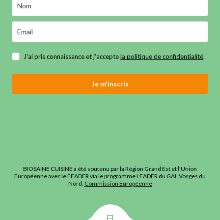
J'ai pris connaissance et j'accepte
la politique de confidentialité
.
Je m'inscris
BIOSAINE CUISINE a été soutenu par la Région Grand Est et l'Union
Européenne avec le FEADER via le programme LEADER du GAL Vosges du
Nord.
Commission Européenne