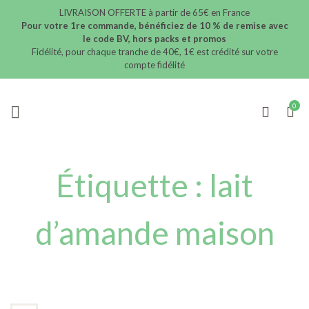
LIVRAISON OFFERTE à partir de 65€ en France
Pour votre 1re commande, bénéficiez de 10 % de remise avec
le code BV, hors packs et promos
Fidélité, pour chaque tranche de 40€, 1€ est crédité sur votre
compte fidélité
Étiquette :
lait
d’amande maison