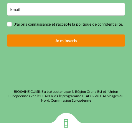
J'ai pris connaissance et j'accepte
la politique de confidentialité
.
Je m'inscris
BIOSAINE CUISINE a été soutenu par la Région Grand Est et l'Union
Européenne avec le FEADER via le programme LEADER du GAL Vosges du
Nord.
Commission Européenne