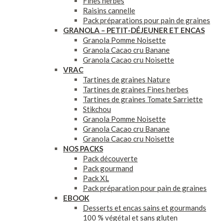
Fines herbes
Raisins cannelle
Pack préparations pour pain de graines
GRANOLA – PETIT-DÉJEUNER ET ENCAS
Granola Pomme Noisette
Granola Cacao cru Banane
Granola Cacao cru Noisette
VRAC
Tartines de graines Nature
Tartines de graines Fines herbes
Tartines de graines Tomate Sarriette
Stikchou
Granola Pomme Noisette
Granola Cacao cru Banane
Granola Cacao cru Noisette
NOS PACKS
Pack découverte
Pack gourmand
Pack XL
Pack préparation pour pain de graines
EBOOK
Desserts et encas sains et gourmands
100 % végétal et sans gluten