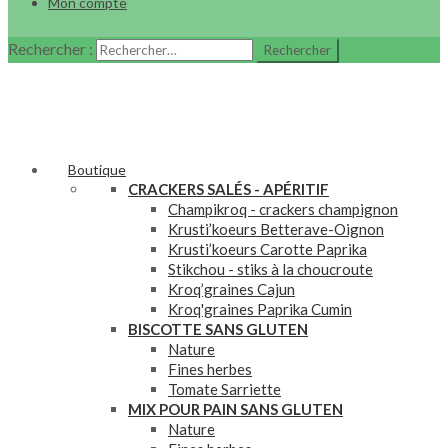
Mon compte
Rechercher :
Boutique
CRACKERS SAL
ÉS - APÉRITIF
Champikroq - crackers champignon
Krusti’koeurs Betterave-Oignon
Krusti’koeurs Carotte Paprika
Stikchou - stiks à la choucroute
Kroq’graines Cajun
Kroq'graines Paprika Cumin
BISCOTTE SANS GLUTEN
Nature
Fines herbes
Tomate Sarriette
MIX POUR PAIN SANS GLUTEN
Nature