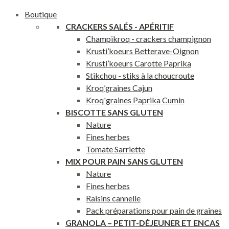
Boutique
CRACKERS SAL
ÉS - APÉRITIF
Champikroq - crackers champignon
Krusti’koeurs Betterave-Oignon
Krusti’koeurs Carotte Paprika
Stikchou - stiks à la choucroute
Kroq’graines Cajun
Kroq'graines Paprika Cumin
BISCOTTE SANS GLUTEN
Nature
Fines herbes
Tomate Sarriette
MIX POUR PAIN SANS GLUTEN
Nature
Fines herbes
Raisins cannelle
Pack préparations pour pain de graines
GRANOLA – PETIT-DÉJEUNER ET ENCAS