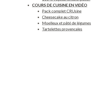
COURS DE CUISINE EN VIDÉO
Pack complet CRUsine
Cheesecake au citron
Moelleux et pâté de légumes
Tartelettes provençales
Recettes « Ail des ours »
Notre Concept
Nos Valeurs
Marina Billmann, fondatrice
Points de Vente
Blog
Coin Presse
LIVRAISON OFFERTE à partir de 65€ en France
Pour votre 1re comma
compte fidélité
Se connecter
Mon compte