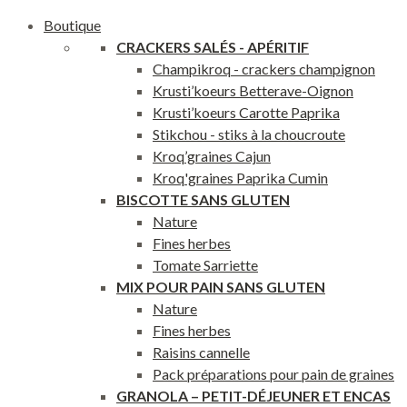
Boutique
CRACKERS SAL
ÉS - APÉRITIF
Champikroq - crackers champignon
Krusti’koeurs Betterave-Oignon
Krusti’koeurs Carotte Paprika
Stikchou - stiks à la choucroute
Kroq’graines Cajun
Kroq'graines Paprika Cumin
BISCOTTE SANS GLUTEN
Nature
Fines herbes
Tomate Sarriette
MIX POUR PAIN SANS GLUTEN
Nature
Fines herbes
Raisins cannelle
Pack préparations pour pain de graines
GRANOLA – PETIT-DÉJEUNER ET ENCAS