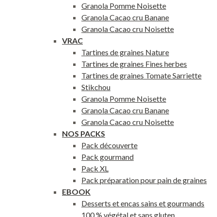
Granola Pomme Noisette
Granola Cacao cru Banane
Granola Cacao cru Noisette
VRAC
Tartines de graines Nature
Tartines de graines Fines herbes
Tartines de graines Tomate Sarriette
Stikchou
Granola Pomme Noisette
Granola Cacao cru Banane
Granola Cacao cru Noisette
NOS PACKS
Pack découverte
Pack gourmand
Pack XL
Pack préparation pour pain de graines
EBOOK
Desserts et encas sains et gourmands
100 % végétal et sans gluten